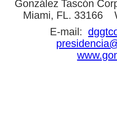
González Tascón Corp
Miami, FL. 33166 
E-mail:
dggtc
presidencia
www.gon